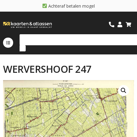
A
c
h
t
e
r
a
f
b
e
t
a
l
e
n
m
o
g
e
l
i
j
k
WERVERSHOOF 247