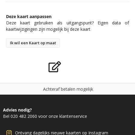
Deze kaart aanpassen
Deze kaart gebruiken als uitgangspunt? Eigen data of
kaartwijzigingen zijn mogelijk bij deze kaart
Ik wil een Kaart op maat
A
c
h
t
e
r
a
f
b
e
t
a
l
e
n
m
o
g
e
l
i
j
k
Advies nodig?
Bel 020 482 2060 voor onze klantenservice
Ontvang dagelijks nieuwe kaarten op Instagram