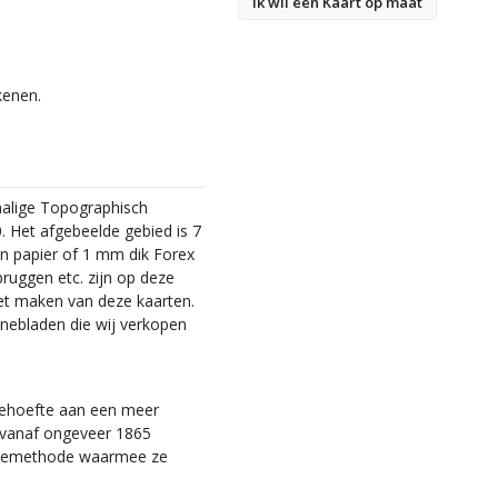
Ik wil een Kaart op maat
kenen.
malige Topographisch
. Het afgebeelde gebied is 7
en papier of 1 mm dik Forex
bruggen etc. zijn op deze
et maken van deze kaarten.
nebladen die wij verkopen
 behoefte aan een meer
ie vanaf ongeveer 1865
tiemethode waarmee ze