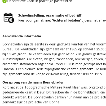
Decoratieve kaart in prachtige pasteltinten
Schoolinstelling, organisatie of bedrijf?
Kies voor gemak met
‘Achteraf betalen’
tijdens het afre
Aanvullende informatie
Bonnebladen zijn de eerste in kleur gedrukte kaarten van het voor
Bureau. De kaartbladen zijn gemaakt vanaf 1865 op schaal 1:25.000
bij 10 km groot. De kaartbladen zijn gedrukt op 230 grams gestrek
Kunststofplaat. Alle sloten, wegen, zandpaden, boerderijen, tollen, 
allereerste stafkaarten afgebeeld. Rond 1930 is men gestopt met h
Daarna is een nieuwe serie topografische kaarten gemaakt. De bon
zijn gemaakt rond de vorige eeuwwisseling, tussen 1890 en 1915.
Oorsprong van de naam Bonnebladen
Kort nadat de Topographische Militaire Kaart klaar was, ontstond
gedetailleerde kaart in kleur. Dit resulteerde in de Bonnebladen, d
gedrukt werden. De Bonnebladen danken hun naam aan de projec
gemaakt zijn: de projectie van Bonne.