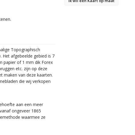
Ik wil een Kaart op maat
kenen.
malige Topographisch
. Het afgebeelde gebied is 7
en papier of 1 mm dik Forex
bruggen etc. zijn op deze
et maken van deze kaarten.
nebladen die wij verkopen
 behoefte aan een meer
ie vanaf ongeveer 1865
tiemethode waarmee ze