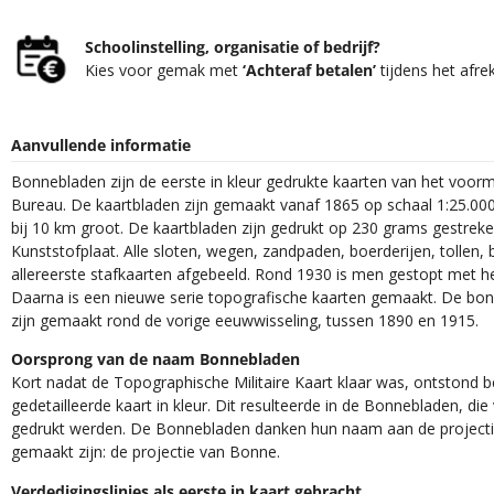
Schoolinstelling, organisatie of bedrijf?
Kies voor gemak met
‘Achteraf betalen’
tijdens het afre
Aanvullende informatie
Bonnebladen zijn de eerste in kleur gedrukte kaarten van het voor
Bureau. De kaartbladen zijn gemaakt vanaf 1865 op schaal 1:25.000
bij 10 km groot. De kaartbladen zijn gedrukt op 230 grams gestrek
Kunststofplaat. Alle sloten, wegen, zandpaden, boerderijen, tollen, 
allereerste stafkaarten afgebeeld. Rond 1930 is men gestopt met h
Daarna is een nieuwe serie topografische kaarten gemaakt. De bon
zijn gemaakt rond de vorige eeuwwisseling, tussen 1890 en 1915.
Oorsprong van de naam Bonnebladen
Kort nadat de Topographische Militaire Kaart klaar was, ontstond
gedetailleerde kaart in kleur. Dit resulteerde in de Bonnebladen, d
gedrukt werden. De Bonnebladen danken hun naam aan de projec
gemaakt zijn: de projectie van Bonne.
Verdedigingslinies als eerste in kaart gebracht