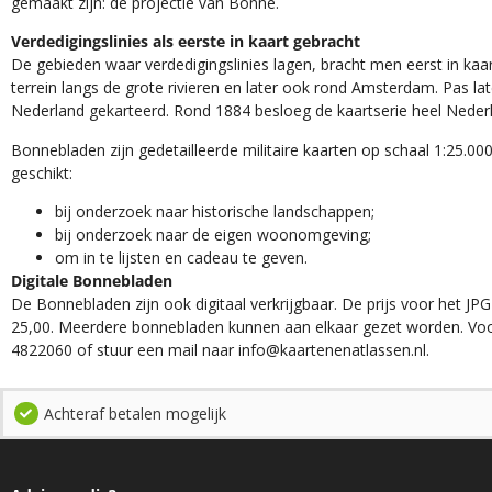
gemaakt zijn: de projectie van Bonne.
Verdedigingslinies als eerste in kaart gebracht
De gebieden waar verdedigingslinies lagen, bracht men eerst in kaar
terrein langs de grote rivieren en later ook rond Amsterdam. Pas la
Nederland gekarteerd. Rond 1884 besloeg de kaartserie heel Neder
Bonnebladen zijn gedetailleerde militaire kaarten op schaal 1:25.000
geschikt:​
​bij onderzoek naar historische landschappen;
bij onderzoek naar de eigen woonomgeving;
om in te lijsten en cadeau te geven.
Digitale Bonnebladen
De Bonnebladen zijn ook digitaal verkrijgbaar. De prijs voor het JPG
25,00. Meerdere bonnebladen kunnen aan elkaar gezet worden. Voo
4822060 of stuur een mail naar info@kaartenenatlassen.nl.
Achteraf betalen mogelijk