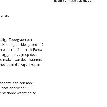
Ik wil een Kaart op maat
kenen.
malige Topographisch
. Het afgebeelde gebied is 7
en papier of 1 mm dik Forex
bruggen etc. zijn op deze
et maken van deze kaarten.
nebladen die wij verkopen
 behoefte aan een meer
ie vanaf ongeveer 1865
tiemethode waarmee ze