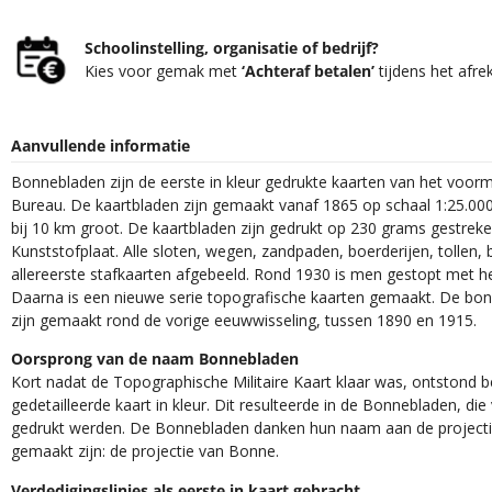
Schoolinstelling, organisatie of bedrijf?
Kies voor gemak met
‘Achteraf betalen’
tijdens het afre
Aanvullende informatie
Bonnebladen zijn de eerste in kleur gedrukte kaarten van het voor
Bureau. De kaartbladen zijn gemaakt vanaf 1865 op schaal 1:25.000
bij 10 km groot. De kaartbladen zijn gedrukt op 230 grams gestrek
Kunststofplaat. Alle sloten, wegen, zandpaden, boerderijen, tollen, 
allereerste stafkaarten afgebeeld. Rond 1930 is men gestopt met h
Daarna is een nieuwe serie topografische kaarten gemaakt. De bon
zijn gemaakt rond de vorige eeuwwisseling, tussen 1890 en 1915.
Oorsprong van de naam Bonnebladen
Kort nadat de Topographische Militaire Kaart klaar was, ontstond
gedetailleerde kaart in kleur. Dit resulteerde in de Bonnebladen, d
gedrukt werden. De Bonnebladen danken hun naam aan de projec
gemaakt zijn: de projectie van Bonne.
Verdedigingslinies als eerste in kaart gebracht