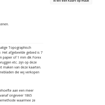
Ik wil een Kaart op maat
kenen.
malige Topographisch
. Het afgebeelde gebied is 7
en papier of 1 mm dik Forex
bruggen etc. zijn op deze
et maken van deze kaarten.
nebladen die wij verkopen
 behoefte aan een meer
ie vanaf ongeveer 1865
tiemethode waarmee ze