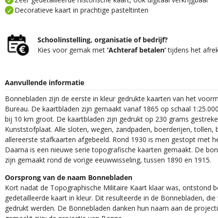
Decoratieve kaart in prachtige pasteltinten
Schoolinstelling, organisatie of bedrijf?
Kies voor gemak met
‘Achteraf betalen’
tijdens het afre
Aanvullende informatie
Bonnebladen zijn de eerste in kleur gedrukte kaarten van het voor
Bureau. De kaartbladen zijn gemaakt vanaf 1865 op schaal 1:25.000
bij 10 km groot. De kaartbladen zijn gedrukt op 230 grams gestrek
Kunststofplaat. Alle sloten, wegen, zandpaden, boerderijen, tollen, 
allereerste stafkaarten afgebeeld. Rond 1930 is men gestopt met h
Daarna is een nieuwe serie topografische kaarten gemaakt. De bon
zijn gemaakt rond de vorige eeuwwisseling, tussen 1890 en 1915.
Oorsprong van de naam Bonnebladen
Kort nadat de Topographische Militaire Kaart klaar was, ontstond
gedetailleerde kaart in kleur. Dit resulteerde in de Bonnebladen, d
gedrukt werden. De Bonnebladen danken hun naam aan de projec