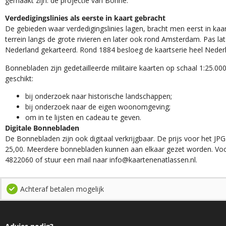
gemaakt zijn: de projectie van Bonne.
Verdedigingslinies als eerste in kaart gebracht
De gebieden waar verdedigingslinies lagen, bracht men eerst in kaar
terrein langs de grote rivieren en later ook rond Amsterdam. Pas la
Nederland gekarteerd. Rond 1884 besloeg de kaartserie heel Neder
Bonnebladen zijn gedetailleerde militaire kaarten op schaal 1:25.000
geschikt:​
​bij onderzoek naar historische landschappen;
bij onderzoek naar de eigen woonomgeving;
om in te lijsten en cadeau te geven.
Digitale Bonnebladen
De Bonnebladen zijn ook digitaal verkrijgbaar. De prijs voor het JPG
25,00. Meerdere bonnebladen kunnen aan elkaar gezet worden. Voo
4822060 of stuur een mail naar info@kaartenenatlassen.nl.
Achteraf betalen mogelijk