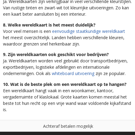
Ja. Wereldkaarten zijn verkrijgbaar in veel verschillende kleurstijlen.
Van rustige tinten en zwart-wit tot kleurrijke uitvoeringen. Zo kan
een kaart beter aansluiten bij een interieur.
8. Welke wereldkaart is het meest duidelijk?
Voor veel mensen is een
eenvoudige staatkundige wereldkaart
het meest overzichtelijk. Landen hebben verschillende kleuren,
waardoor grenzen snel herkenbaar zijn.
9. Zijn wereldkaarten ook geschikt voor bedrijven?
Ja. Wereldkaarten worden veel gebruikt door transportbedrijven,
exportbedrijven, logistieke afdelingen en internationale
ondernemingen. Ook als
whiteboard uitvoering
zijn ze populair.
10. Wat is de beste plek om een wereldkaart op te hangen?
Een wereldkaart hangt vaak in een woonkamer, kantoor,
vergaderruimte of klaslokaal. Grote kaarten komen meestal het
beste tot hun recht op een vrije wand waar voldoende kijkafstand
is.
m
o
g
e
l
i
j
k
n
e
a
l
N
i
e
t
g
o
e
d
,
l
g
e
d