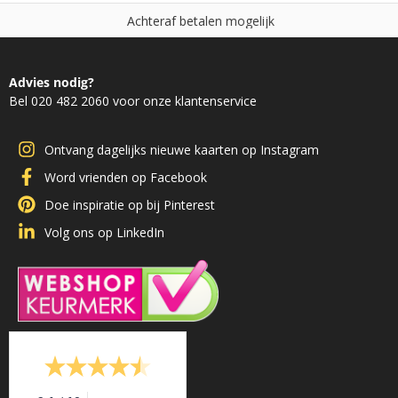
c
h
t
e
r
a
f
b
e
t
a
l
e
n
m
o
g
e
l
i
j
k
A
N
Advies nodig?
Bel 020 482 2060 voor onze klantenservice
Ontvang dagelijks nieuwe kaarten op Instagram
Word vrienden op Facebook
Doe inspiratie op bij Pinterest
Volg ons op LinkedIn