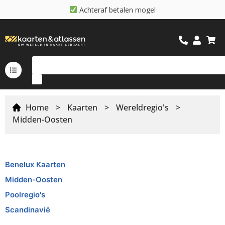
A
c
h
t
e
r
a
f
b
e
t
a
l
e
n
m
o
g
e
l
i
j
k
Home
>
Kaarten
>
Wereldregio's
>
Midden-Oosten
Benelux Kaarten
Midden-Oosten
Poolregio's
Scandinavië