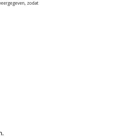
 weergegeven, zodat
n.