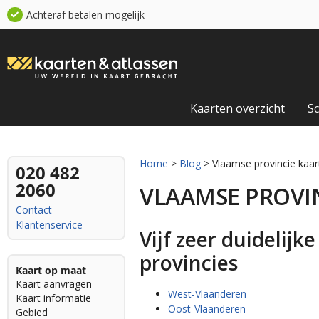
Achteraf betalen mogelijk
Kaarten overzicht
S
Home
>
Blog
> Vlaamse provincie kaar
020 482
2060
VLAAMSE PROVI
Contact
Klantenservice
Vijf zeer duidelijk
provincies
Kaart op maat
Kaart aanvragen
West-Vlaanderen
Kaart informatie
Oost-Vlaanderen
Gebied