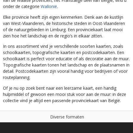
van de Waalse provinciën, het Franstalige deel van België, vind u
onder de categorie
Wallonië
.
Elke provincie heeft zijn eigen kenmerken. Denk aan de kustlijn
van West-Vlaanderen, de historische steden in Oost-Vlaanderen
of de natuurgebieden in Limburg. Een provinciekaart laat mooi
zien hoe het landschap en de regio’s in elkaar zitten.
In ons assortiment vind je verschillende soorten kaarten, zoals
schoolkaarten, topografische kaarten en postcodekaarten. Een
schoolkaart is perfect voor educatie of als decoratie aan de muur.
Topografische kaarten tonen het landschap en de plaatsnamen in
detail. Postcodekaarten zijn vooral handig voor bedrijven of voor
routeplanning.
Of je nu op zoek bent naar een leerzame kaart, een handig
hulpmiddel of gewoon een mooi stuk voor aan de muur: in deze
collectie vind je altijd een passende provinciekaart van België.
o
r
m
a
t
e
n
N
i
e
t
o
g
e
d
f
s
e