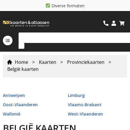
D
i
v
e
r
s
e
f
o
r
m
a
t
e
n
Home
>
Kaarten
>
Provinciekaarten
>
België kaarten
Antwerpen
Limburg
Oost-Vlaanderen
Vlaams-Brabant
Wallonië
West-Vlaanderen
BELGIË KAARTEN