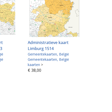
rt
Administratieve kaart
13
Limburg 1514
ië
Gemeentekaarten
België
ië
Gemeentekaarten
België
kaarten
>
€
38,00