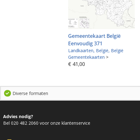
Gemeentekaart België
Eenvoudig 371
Landkaarten
België
België
Gemeentekaarten
>
€
41,00
Diverse formaten
Advies nodig?
Bel 020 482 2060 voor onze klantenservice