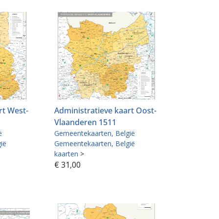
rt West-
Administratieve kaart Oost-
Vlaanderen 1511
ë
Gemeentekaarten
België
ië
Gemeentekaarten
België
kaarten
>
€
31,00