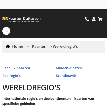
Home
>
Kaarten
> Wereldregio's
Benelux Kaarten
Midden-Oosten
Poolregio's
Scandinavië
WERELDREGIO'S
Internationale regio’s en deelcontinenten – kaarten van
specifieke gebieden