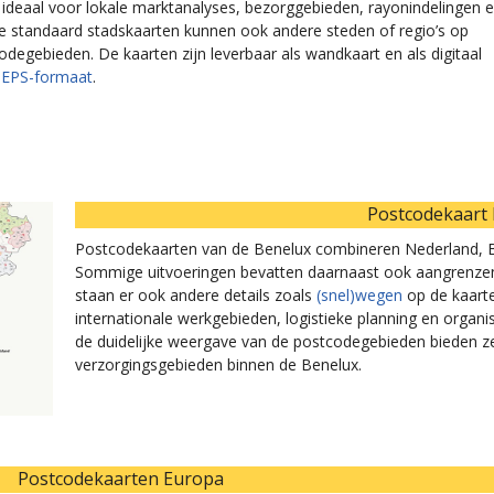
 ideaal voor lokale marktanalyses, bezorggebieden, rayonindelingen 
e standaard stadskaarten kunnen ook andere steden of regio’s op
egebieden. De kaarten zijn leverbaar als wandkaart en als digitaal
f EPS-formaat
.
Postcodekaart
Postcodekaarten van de Benelux combineren Nederland, Be
Sommige uitvoeringen bevatten daarnaast ook aangrenze
staan er ook andere details zoals
(snel)wegen
op de kaarte
internationale werkgebieden, logistieke planning en organis
de duidelijke weergave van de postcodegebieden bieden ze s
verzorgingsgebieden binnen de Benelux.
Postcodekaarten Europa