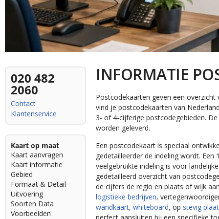
INFORMATIE PO
020 482
2060
Postcodekaarten geven een overzicht v
Contact
vind je postcodekaarten van Nederland,
Klantenservice
3- of 4-cijferige postcodegebieden. De 
worden geleverd.
Kaart op maat
Een postcodekaart is speciaal ontwikk
Kaart aanvragen
gedetailleerder de indeling wordt. Een 
Kaart informatie
veelgebruikte indeling is voor landelij
Gebied
gedetailleerd overzicht van postcodege
Formaat & Detail
de cijfers de regio en plaats of wijk 
Uitvoering
logistieke bedrijven
, vertegenwoordige
Soorten Data
wandkaart
,
whiteboard
, op
stevig plaa
Voorbeelden
perfect aansluiten bij een specifieke t