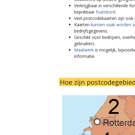
Verkrijgbaar in verschillende f
beprikbaar
foambord
.
Veel postcodekaarten zijn ook d
Kaarten
kunnen vaak worden 
bedrijfsgegevens.
Geschikt voor bedrijven, over
gebruikers.
Maatwerk
is mogelijk, bijvoor
informatie.
Hoe zijn postcodegebi