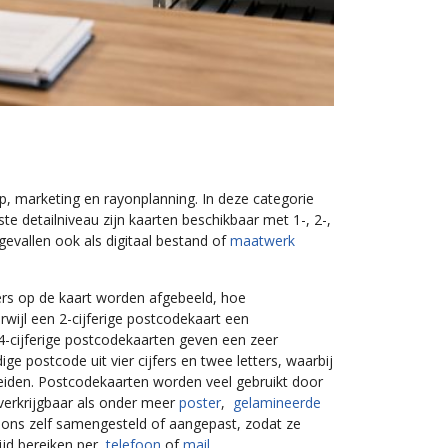
, marketing en rayonplanning. In deze categorie
e detailniveau zijn kaarten beschikbaar met 1-, 2-,
gevallen ook als digitaal bestand of
maatwerk
ers op de kaart worden afgebeeld, hoe
erwijl een 2-cijferige postcodekaart een
n 4-cijferige postcodekaarten geven een zeer
 postcode uit vier cijfers en twee letters, waarbij
cheiden. Postcodekaarten worden veel gebruikt door
verkrijgbaar als onder meer
poster
,
gelamineerde
 ons zelf samengesteld of aangepast, zodat ze
tijd bereiken per
telefoon
of
mail.