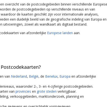
en overzicht van de postcodegebieden binnen verschillende Europes
g worden de postcodegebieden op verschillende niveaus en van
waardoor de kaarten geschikt zijn voor internationale analyses,
bieden een duidelijk beeld van de geografische indeling van Europa en
en uitvoeringen, zowel als wandkaart als digitaal bestand.
codekaarten van afzonderlijke
Europese landen
aan.
 Postcodekaarten?
ten van
Nederland
,
België
, de
Benelux
,
Europa
en afzonderlijke
deniveaus, waaronder 2-, 3- en 4-cijferige postcodegebieden.
aarten van
provincies
en
grote steden
verkrijgbaar.
ndeling, verkoopgebieden, marktonderzoek, planning en
sche gegevens en overzichtelijk vormgegeven.