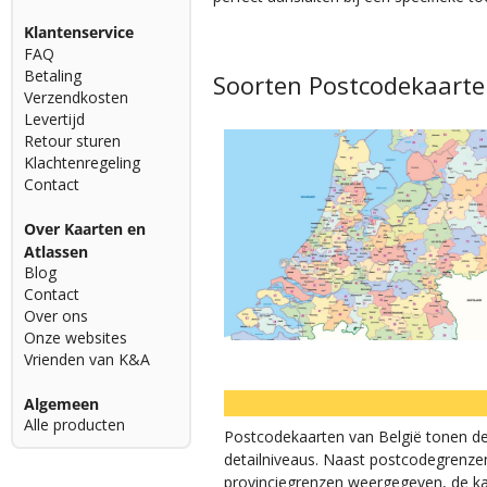
Klantenservice
FAQ
Betaling
Soorten Postcodekaart
Verzendkosten
Levertijd
Retour sturen
Klachtenregeling
Contact
Over Kaarten en
Atlassen
Blog
Contact
Over ons
Onze websites
Vrienden van K&A
Algemeen
Alle producten
Postcodekaarten van België tonen de 
detailniveaus. Naast postcodegrenze
provinciegrenzen weergegeven, de ka