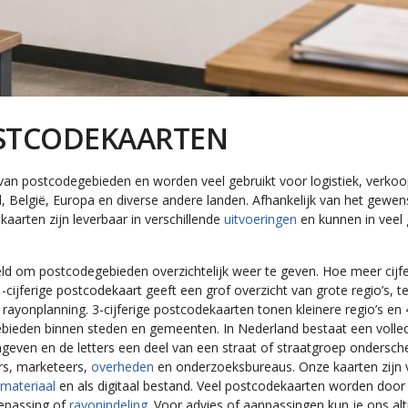
STCODEKAARTEN
an postcodegebieden en worden veel gebruikt voor logistiek, verkoop
 België, Europa en diverse andere landen. Afhankelijk van het gewenst
kaarten zijn leverbaar in verschillende
uitvoeringen
en kunnen in veel 
eld om postcodegebieden overzichtelijk weer te geven. Hoe meer cijf
1-cijferige postcodekaart geeft een grof overzicht van grote regio’s, t
ke rayonplanning. 3-cijferige postcodekaarten tonen kleinere regio’s e
bieden binnen steden en gemeenten. In Nederland bestaat een volledige
aangeven en de letters een deel van een straat of straatgroep onders
rs, marketeers,
overheden
en onderzoeksbureaus. Onze kaarten zijn 
tmateriaa
l
en als digitaal bestand. Veel postcodekaarten worden door
oepassing of
rayonindeling
. Voor advies of aanpassingen kun je ons al