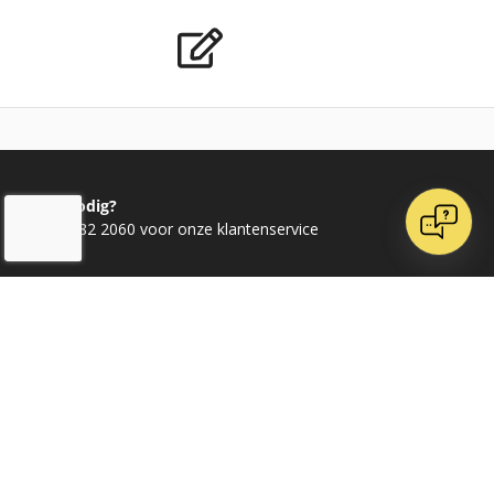
Advies nodig?
Bel 020 482 2060 voor onze klantenservice
Ontvang dagelijks nieuwe kaarten op Instagram
Word vrienden op Facebook
Doe inspiratie op bij Pinterest
Volg ons op LinkedIn