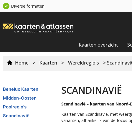
Diverse formaten
Kaarten overzicht
S
Home
>
Kaarten
>
Wereldregio's
> Scandinavi
SCANDINAVIË
Benelux Kaarten
Midden-Oosten
Scandinavië – kaarten van Noord-
Poolregio's
Kaarten van Scandinavië, met weerg
Scandinavië
varianten, afhankelijk van de focus 