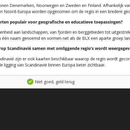
onen Denemarken, Noorwegen en Zweden en Finland. Afhankelijk van 
n Noord-Europa worden opgenomen om de regio in een bredere geogr
rten populair voor geografische en educatieve toepassingen?
denheid aan landschappen, van fjorden en berggebieden tot uitgestr
in één naam genoemd en vormen net als de BLX een aparte groep lan
aarop Scandinavië samen met omliggende regio’s wordt weergege
andinavië zijn er ook kaarten beschikbaar waarop de regio wordt geco
 ligging van Scandinavië binnen Europa beter zichtbaar.
Niet goed, geld terug