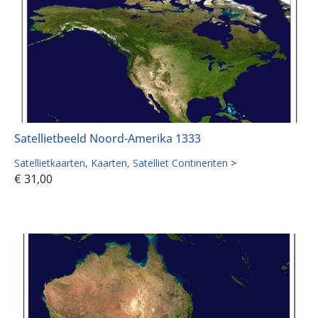
Satellietbeeld Noord-Amerika 1333
Satellietkaarten
Kaarten
Satelliet Continenten
>
€
31,00