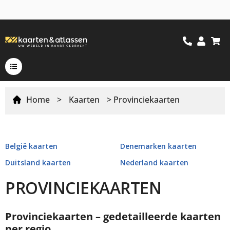
Home
>
Kaarten
> Provinciekaarten
België kaarten
Denemarken kaarten
Duitsland kaarten
Nederland kaarten
PROVINCIEKAARTEN
Provinciekaarten – gedetailleerde kaarten
per regio