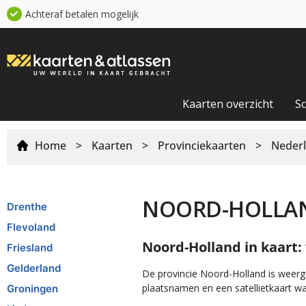
Achteraf betalen mogelijk
Kaarten overzicht
S
Home
>
Kaarten
>
Provinciekaarten
>
Nederl
NOORD-HOLLA
Drenthe
Flevoland
Noord-Holland in kaart:
Friesland
Gelderland
De provincie Noord-Holland is weerge
plaatsnamen en een satellietkaart wa
Groningen