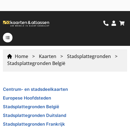
Home
>
Kaarten
>
Stadsplattegronden
>
Stadsplattegronden België
Centrum- en stadsdeelkaarten
Europese Hoofdsteden
Stadsplattegronden België
Stadsplattegronden Duitsland
Stadsplattegronden Frankrijk