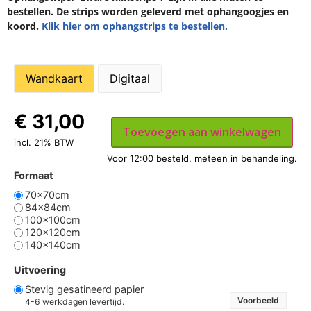
bestellen. De strips worden geleverd met ophangoogjes en
koord.
Klik hier om ophangstrips te bestellen.
Wandkaart
Digitaal
€
31,00
Toevoegen aan winkelwagen
incl. 21% BTW
Formaat
70x70cm
84x84cm
100x100cm
120x120cm
140x140cm
Uitvoering
Stevig gesatineerd papier
Voorbeeld
4-6 werkdagen levertijd.