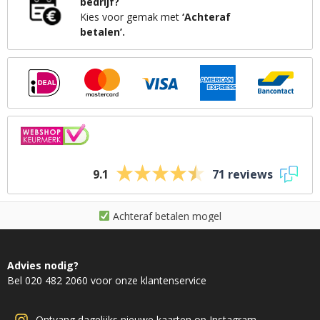
bedrijf?
Kies voor gemak met
‘Achteraf
betalen’.
9.1
71 reviews
A
c
h
t
e
r
a
f
b
e
t
a
l
e
n
m
o
g
e
l
i
j
k
Advies nodig?
Bel 020 482 2060 voor onze klantenservice
Ontvang dagelijks nieuwe kaarten op Instagram