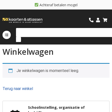
A
c
h
t
e
r
a
f
b
e
t
a
l
e
n
m
o
g
e
l
i
j
k
Winkelwagen
Je winkelwagen is momenteel leeg.
Terug naar winkel
Schoolinstelling, organisatie of