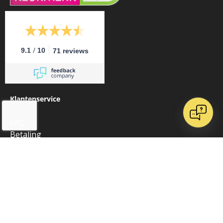
/
9.1
10
71 reviews
Klantenservice
FAQ
Betaling
Verzendkosten
Levertijd
Retour sturen
Klachtenregeling
Contact
Kaart op maat