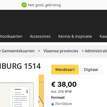
Niet goed, geld terug
choolkaarten
Accessoires
Kennis & inspiratie
Kaa
ië Gemeentekaarten
>
Vlaamse provincies
> Administrat
MBURG 1514
Wandkaart
Digitaal
€
38,00
incl. 21% BTW
Formaat
70x100cm