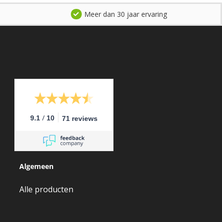
Meer dan 30 jaar ervaring
/
9.1
10
71 reviews
Algemeen
Alle producten