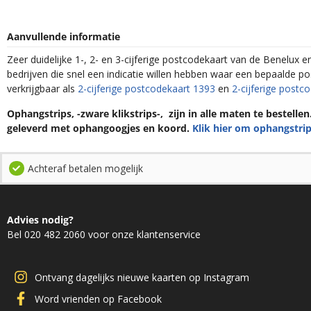
Aanvullende informatie
Zeer duidelijke 1-, 2- en 3-cijferige postcodekaart van de Benelux e
bedrijven die snel een indicatie willen hebben waar een bepaalde p
verkrijgbaar als
2-cijferige postcodekaart 1393
en
2-cijferige post
Ophangstrips, -zware klikstrips-, zijn in alle maten te bestelle
geleverd met ophangoogjes en koord.
Klik hier om ophangstrip
Achteraf betalen mogelijk
Advies nodig?
Bel 020 482 2060 voor onze klantenservice
Ontvang dagelijks nieuwe kaarten op Instagram
Word vrienden op Facebook