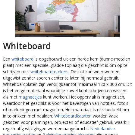
Whiteboard
Een
whiteboard
is opgebouwd uit een harde kern (dunne metalen
plaat) met een speciale, gladde toplaag die geschikt is om op te
schrijven met
whiteboardmarkers
. De inkt kan weer worden
uitgewist zonder sporen achter te laten bij normaal gebruik.
Whiteboardplaten zijn verkrijgbaar tot maximaal 120 x 300 cm. Dit
is het enige materiaal waarbij je zowel kunt schrijven en wissen
als met
magneetjes
kunt werken. Het oppervlak is magnetisch,
waardoor het geschikt is voor het bevestigen van notities, foto’s
of markeringen met magneten. Het materiaal is niet bedoeld om
in te prikken met naalden.
Whiteboardkaarten
worden vaak
gekozen voor planningen, projecten of educatief gebruik waarbij
regelmatig wijzigingen worden aangebracht.
Nederlandse
provinciekaarten
en
Belgische provinciekaarten
zijn in onze