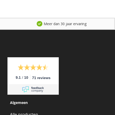
Meer dan 30 jaar ervaring
/
9.1
10
71 reviews
Algemeen
Alle producten