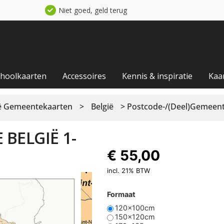
Niet goed, geld terug
choolkaarten
Accessoires
Kennis & inspiratie
Kaa
ië Gemeentekaarten
>
België
> Postcode-/(Deel)Gemeente 
BELGIË 1-
€
55,00
incl. 21% BTW
Formaat
120x100cm
150x120cm