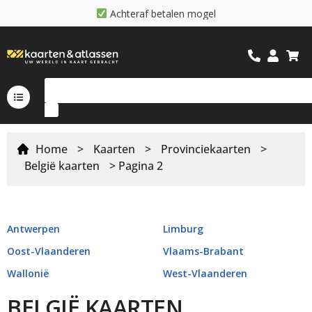
A
c
h
t
e
r
a
f
b
e
t
a
l
e
n
m
o
g
e
l
i
j
k
Home
>
Kaarten
>
Provinciekaarten
>
België kaarten
> Pagina 2
Antwerpen
Limburg
Oost-Vlaanderen
Vlaams-Brabant
Wallonië
West-Vlaanderen
BELGIË KAARTEN