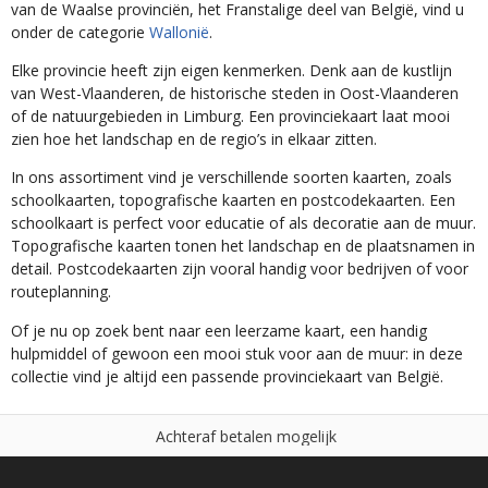
van de Waalse provinciën, het Franstalige deel van België, vind u
onder de categorie
Wallonië
.
Elke provincie heeft zijn eigen kenmerken. Denk aan de kustlijn
van West-Vlaanderen, de historische steden in Oost-Vlaanderen
of de natuurgebieden in Limburg. Een provinciekaart laat mooi
zien hoe het landschap en de regio’s in elkaar zitten.
In ons assortiment vind je verschillende soorten kaarten, zoals
schoolkaarten, topografische kaarten en postcodekaarten. Een
schoolkaart is perfect voor educatie of als decoratie aan de muur.
Topografische kaarten tonen het landschap en de plaatsnamen in
detail. Postcodekaarten zijn vooral handig voor bedrijven of voor
routeplanning.
Of je nu op zoek bent naar een leerzame kaart, een handig
hulpmiddel of gewoon een mooi stuk voor aan de muur: in deze
collectie vind je altijd een passende provinciekaart van België.
A
c
h
t
e
r
a
f
b
e
t
a
l
e
n
m
o
g
e
l
i
j
k