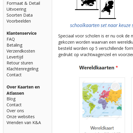
Formaat & Detail
Uitvoering
Soorten Data
Voorbeelden
schoolkaarten set naar keuze 
Klantenservice
Speciaal voor scholen is er nu ook de 
FAQ
gekozen worden waarvan een wereldkaa
Betaling
besteld worden op 5 verschillende fo
Verzendkosten
gedrukt op vrachtwagenzeil en voorzi
Levertijd
Retour sturen
Klachtenregeling
Contact
Over Kaarten en
Atlassen
Blog
Contact
Over ons
Onze websites
Vrienden van K&A