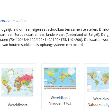
samen te stellen
mogelijkheid om een eigen set schoolkaarten samen te stellen. Er mo
rt, een Europakaart en een landenkaart (Nederland of België). De g
rmaten (70×100/ 84×120/100×140/ 120×175/140×200). De kaarten wor
en van houten stokken als ophangsysteem met koord.