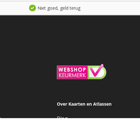
Niet goed, geld terug
Over Kaarten en Atlassen
n
Blog
e
Contact
Over ons