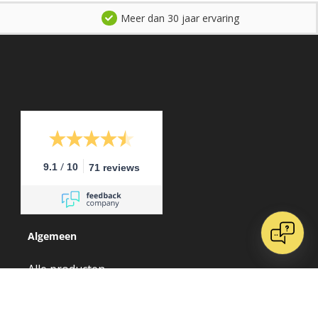
Meer dan 30 jaar ervaring
/
9.1
10
71 reviews
Algemeen
Alle producten