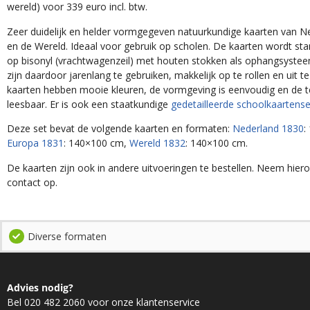
wereld) voor 339 euro incl. btw.
Zeer duidelijk en helder vormgegeven natuurkundige kaarten van N
en de Wereld. Ideaal voor gebruik op scholen. De kaarten wordt st
op bisonyl (vrachtwagenzeil) met houten stokken als ophangsyste
zijn daardoor jarenlang te gebruiken, makkelijk op te rollen en uit te
kaarten hebben mooie kleuren, de vormgeving is eenvoudig en de t
leesbaar. Er is ook een staatkundige
gedetailleerde schoolkaartens
Deze set bevat de volgende kaarten en formaten:
Nederland 1830
:
Europa 1831
: 140×100 cm,
Wereld 1832
: 140×100 cm.
De kaarten zijn ook in andere uitvoeringen te bestellen. Neem hier
contact op.
Diverse formaten
Advies nodig?
Bel 020 482 2060 voor onze klantenservice