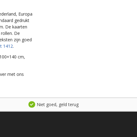
ederland, Europa
andaard gedrukt
em. De kaarten
 rollen. De
eksten zijn goed
et 1412
.
 100×140 cm,
over met ons
Niet goed, geld terug