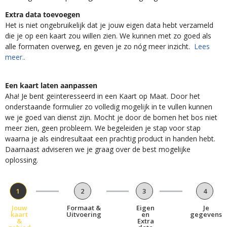
Extra data toevoegen
Het is niet ongebruikelijk dat je jouw eigen data hebt verzameld
die je op een kaart zou willen zien. We kunnen met zo goed als
alle formaten overweg, en geven je zo nóg meer inzicht.
Lees
meer..
Een kaart laten aanpassen
Aha! Je bent geïnteresseerd in een Kaart op Maat. Door het
onderstaande formulier zo volledig mogelijk in te vullen kunnen
we je goed van dienst zijn. Mocht je door de bomen het bos niet
meer zien, geen probleem. We begeleiden je stap voor stap
waarna je als eindresultaat een prachtig product in handen hebt.
Daarnaast adviseren we je graag over de best mogelijke
oplossing.
1
2
3
4
Jouw
Formaat &
Eigen
Je
kaart
Uitvoering
en
gegevens
&
Extra