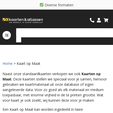
D
i
v
e
r
s
e
f
o
r
m
a
t
e
n
Home
> Kaart op Maat
Naast onze standaardkaarten verkopen we ook
Kaarten op
Maat
. Deze kaarten stellen we speciaal voor je samen, hiervoor
gebruiken we kaartmateriaal uit onze database of eigen
aangeleverde data. Voor zo goed als elk materiaal en medium
toepasbaar, met enorme vrijheid in de te printen grootte. Wat
voor kaart je ook zoekt, wij kunnen deze voor je maken.
Een Kaart op Maat kan worden ingedeeld in twee