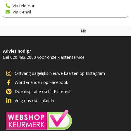
Via telefoon
Via e-mail
N
i
e
t
g
o
e
d
,
g
e
l
d
t
e
r
u
g
Advies nodig?
Bel 020 482 2060 voor onze klantenservice
Ontvang dagelijks nieuwe kaarten op Instagram
Word vrienden op Facebook
Doe inspiratie op bij Pinterest
Volg ons op LinkedIn