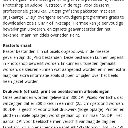
Photoshop en Adobe Illustrator, in de regel voor de (semi)
professionele gebruiker. Dit zijn grafische pakketten met een
prijskaartje. Er zijn overigens eenvoudigere programma’s gratis te
downloaden zoals GIMP of Inkscape. Hiermee kan je eenvoudige
bewerkingen uitvoeren, en zijn iets geavanceerder dan het
bekende, maar inmiddels overleden Paint.
Rasterformaat
Raster bestanden zijn uit pixels opgebouwd, in de meeste
gevallen zijn dit JPEG bestanden. Deze bestanden kunnen beperkt
in Photoshop bewerkt worden. Er kunnen uitsneden gemaakt
worden, de kleuren kunnen wat aangepast worden en in een extra
laag kan extra informatie zoals stippen of pijlen over het beeld
heen gezet worden.
Drukwerk (offset), print en beeldscherm afbeeldingen
Onze bestanden worden geleverd in 300DPI (Pixels Per Inch), dat
wil zeggen dat er 300 pixels in een inch (2,5 cm) getoond worden.
300DPI is geschikt voor offset drukwerk (hoge oplage). Printen en
plotten (Enkele oplagen) wordt gedaan op minimaal 150DPI. Het
aantal DPI voor beeldschermen verschilt vandaag de dag per
fabrikant. Zo zijn er schermen vanaf 93DPI (Monitor), tot 577DPI