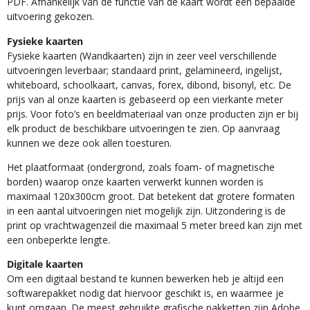
PDF. Afhankelijk van de functie van de kaart wordt een bepaalde
uitvoering gekozen.
Fysieke kaarten
Fysieke kaarten (Wandkaarten) zijn in zeer veel verschillende
uitvoeringen leverbaar; standaard print, gelamineerd, ingelijst,
whiteboard, schoolkaart, canvas, forex, dibond, bisonyl, etc. De
prijs van al onze kaarten is gebaseerd op een vierkante meter
prijs. Voor foto’s en beeldmateriaal van onze producten zijn er bij
elk product de beschikbare uitvoeringen te zien. Op aanvraag
kunnen we deze ook allen toesturen.
Het plaatformaat (ondergrond, zoals foam- of magnetische
borden) waarop onze kaarten verwerkt kunnen worden is
maximaal 120x300cm groot. Dat betekent dat grotere formaten
in een aantal uitvoeringen niet mogelijk zijn. Uitzondering is de
print op vrachtwagenzeil die maximaal 5 meter breed kan zijn met
een onbeperkte lengte.
Digitale kaarten
Om een digitaal bestand te kunnen bewerken heb je altijd een
softwarepakket nodig dat hiervoor geschikt is, en waarmee je
kunt omgaan. De meest gebruikte grafische pakketten zijn Adobe