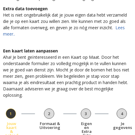
Extra data toevoegen
Het is niet ongebruikelijk dat je jouw eigen data hebt verzameld
die je op een kaart zou willen zien. We kunnen met zo goed als
alle formaten overweg, en geven je zo nóg meer inzicht.
Lees
meer..
Een kaart laten aanpassen
Aha! Je bent geïnteresseerd in een Kaart op Maat. Door het
onderstaande formulier zo volledig mogelijk in te vullen kunnen
we je goed van dienst zijn. Mocht je door de bomen het bos niet
meer zien, geen probleem. We begeleiden je stap voor stap
waarna je als eindresultaat een prachtig product in handen hebt.
Daarnaast adviseren we je graag over de best mogelijke
oplossing.
1
2
3
4
Jouw
Formaat &
Eigen
Je
kaart
Uitvoering
en
gegevens
&
Extra