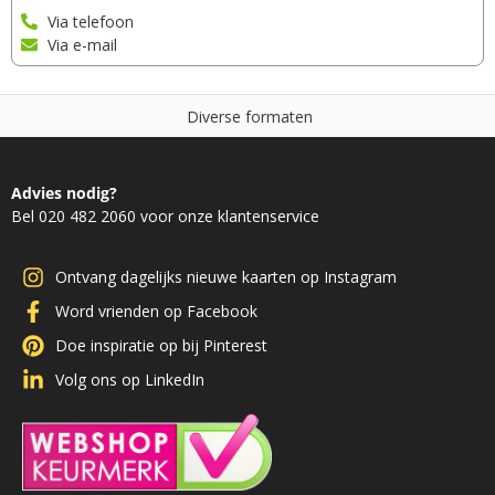
Via telefoon
Via e-mail
D
i
v
e
r
s
e
f
o
r
m
a
t
e
n
Advies nodig?
Bel 020 482 2060 voor onze klantenservice
Ontvang dagelijks nieuwe kaarten op Instagram
Word vrienden op Facebook
Doe inspiratie op bij Pinterest
Volg ons op LinkedIn