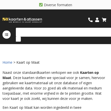
D
i
v
e
r
s
e
f
o
r
m
a
t
e
n
Home
> Kaart op Maat
Naast onze standaardkaarten verkopen we ook
Kaarten op
Maat
. Deze kaarten stellen we speciaal voor je samen, hiervoor
gebruiken we kaartmateriaal uit onze database of eigen
aangeleverde data. Voor zo goed als elk materiaal en medium
toepasbaar, met enorme vrijheid in de te printen grootte. Wat
voor kaart je ook zoekt, wij kunnen deze voor je maken.
Een Kaart op Maat kan worden ingedeeld in twee