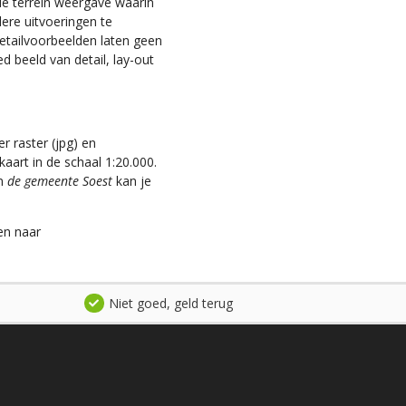
 de terrein weergave waarin
dere uitvoeringen te
 detailvoorbeelden laten geen
d beeld van detail, lay-out
r raster (jpg) en
aart in de schaal 1:20.000.
an
de gemeente Soest
kan je
en naar
Niet goed, geld terug