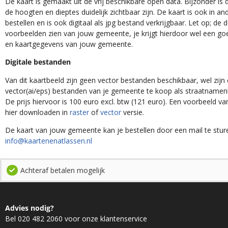
De kaart is gemaakt uit de vrij beschikbare open data. Bijzonder is
de hoogten en dieptes duidelijk zichtbaar zijn. De kaart is ook in an
bestellen en is ook digitaal als jpg bestand verkrijgbaar. Let op; de
voorbeelden zien van jouw gemeente, je krijgt hierdoor wel een goe
en kaartgegevens van jouw gemeente.
Digitale bestanden
Van dit kaartbeeld zijn geen vector bestanden beschikbaar, wel zijn e
vector(ai/eps) bestanden van je gemeente te koop als straatnamenk
De prijs hiervoor is 100 euro excl. btw (121 euro). Een voorbeeld v
hier downloaden in
raster
of
vector
versie.
De kaart van jouw gemeente kan je bestellen door een mail te stur
info@kaartenenatlassen.nl
Achteraf betalen mogelijk
Advies nodig?
Bel 020 482 2060 voor onze klantenservice