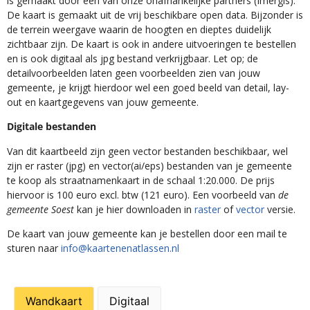
is gemaakt door een van onze onafhankelijke partners (Imergis).
De kaart is gemaakt uit de vrij beschikbare open data. Bijzonder is
de terrein weergave waarin de hoogten en dieptes duidelijk
zichtbaar zijn. De kaart is ook in andere uitvoeringen te bestellen
en is ook digitaal als jpg bestand verkrijgbaar. Let op; de
detailvoorbeelden laten geen voorbeelden zien van jouw
gemeente, je krijgt hierdoor wel een goed beeld van detail, lay-
out en kaartgegevens van jouw gemeente.
Digitale bestanden
Van dit kaartbeeld zijn geen vector bestanden beschikbaar, wel
zijn er raster (jpg) en vector(ai/eps) bestanden van je gemeente
te koop als straatnamenkaart in de schaal 1:20.000. De prijs
hiervoor is 100 euro excl. btw (121 euro). Een voorbeeld van
de
gemeente Soest
kan je hier downloaden in
raster
of
vector
versie.
De kaart van jouw gemeente kan je bestellen door een mail te
sturen naar
info@kaartenenatlassen.nl
Wandkaart
Digitaal