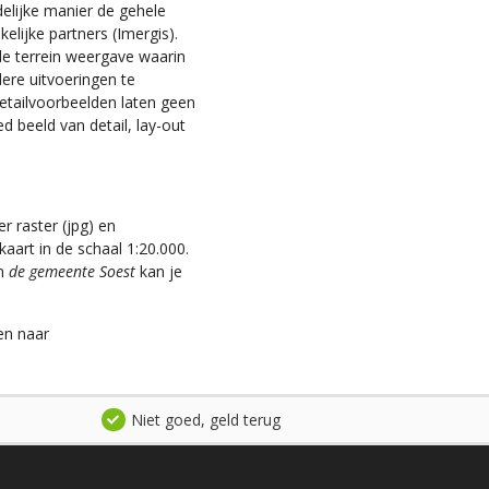
elijke manier de gehele
lijke partners (Imergis).
 de terrein weergave waarin
dere uitvoeringen te
 detailvoorbeelden laten geen
d beeld van detail, lay-out
r raster (jpg) en
aart in de schaal 1:20.000.
an
de gemeente Soest
kan je
en naar
Niet goed, geld terug