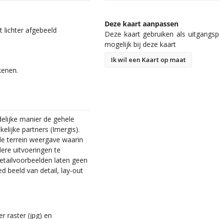
Deze kaart aanpassen
 lichter afgebeeld
Deze kaart gebruiken als uitgangspu
mogelijk bij deze kaart
Ik wil een Kaart op maat
kenen.
elijke manier de gehele
lijke partners (Imergis).
 de terrein weergave waarin
dere uitvoeringen te
 detailvoorbeelden laten geen
d beeld van detail, lay-out
r raster (jpg) en