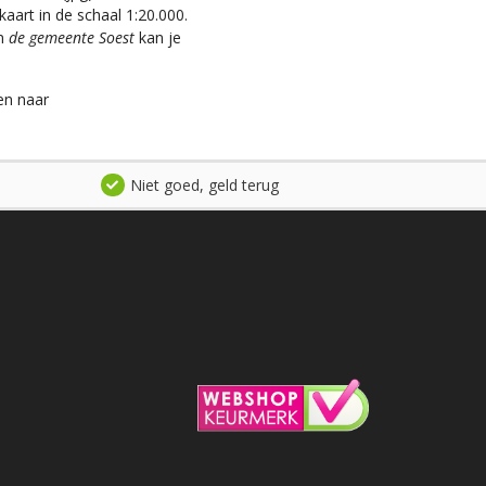
aart in de schaal 1:20.000.
an
de gemeente Soest
kan je
en naar
Niet goed, geld terug