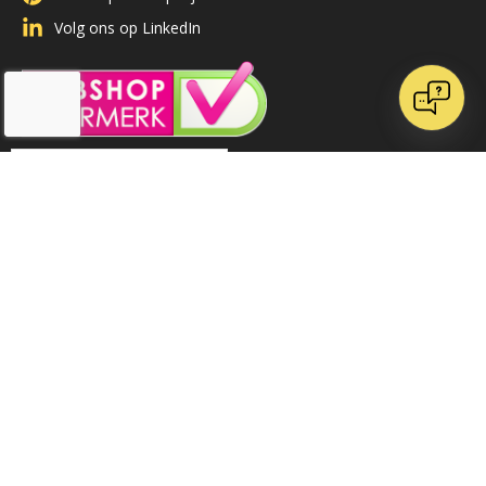
Volg ons op LinkedIn
/
/
9.1
10
9.1
10
71 reviews
71 reviews
Klantenservice
FAQ
Betaling
Verzendkosten
Levertijd