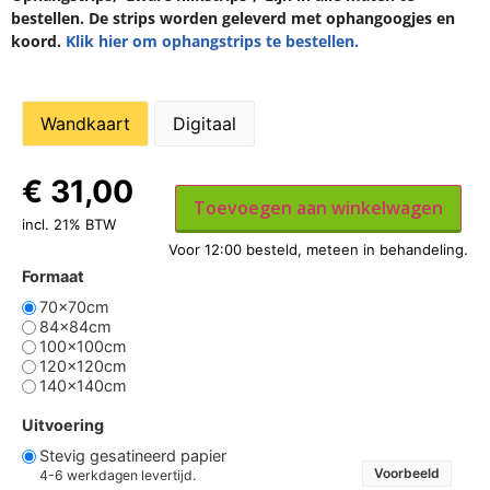
bestellen. De strips worden geleverd met ophangoogjes en
koord.
Klik hier om ophangstrips te bestellen.
Wandkaart
Digitaal
€
31,00
Toevoegen aan winkelwagen
incl. 21% BTW
Formaat
70x70cm
84x84cm
100x100cm
120x120cm
140x140cm
Uitvoering
Stevig gesatineerd papier
Voorbeeld
4-6 werkdagen levertijd.