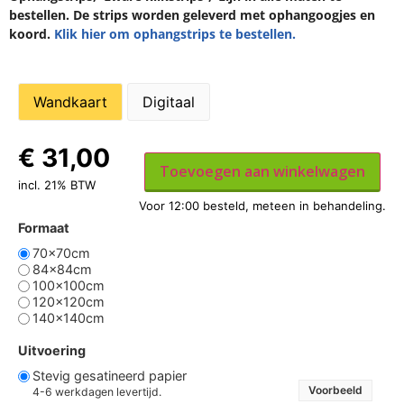
bestellen. De strips worden geleverd met ophangoogjes en
koord.
Klik hier om ophangstrips te bestellen.
Wandkaart
Digitaal
€
31,00
Toevoegen aan winkelwagen
incl. 21% BTW
Formaat
70x70cm
84x84cm
100x100cm
120x120cm
140x140cm
Uitvoering
Stevig gesatineerd papier
Voorbeeld
4-6 werkdagen levertijd.