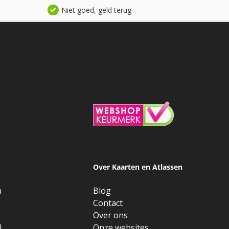
Niet goed, geld terug
Over Kaarten en Atlassen
n
Blog
e
Contact
Over ons
l
Onze websites