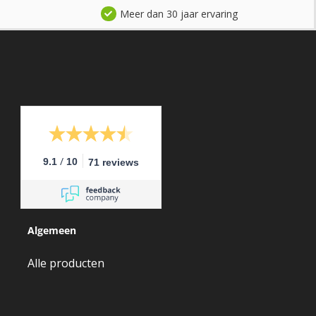
Meer dan 30 jaar ervaring
/
9.1
10
71 reviews
Algemeen
Alle producten