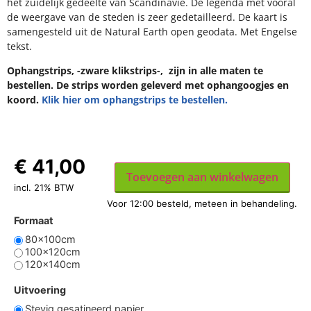
het zuidelijk gedeelte van Scandinavië. De legenda met vooral
de weergave van de steden is zeer gedetailleerd. De kaart is
samengesteld uit de Natural Earth open geodata. Met Engelse
tekst.
Ophangstrips, -zware klikstrips-, zijn in alle maten te
bestellen. De strips worden geleverd met ophangoogjes en
koord.
Klik hier om ophangstrips te bestellen.
€
41,00
Toevoegen aan winkelwagen
incl. 21% BTW
Formaat
80x100cm
100x120cm
120x140cm
Uitvoering
Stevig gesatineerd papier