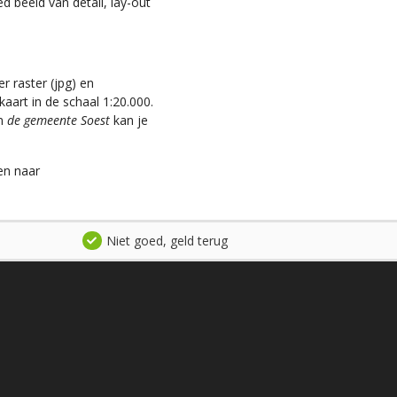
d beeld van detail, lay-out
r raster (jpg) en
aart in de schaal 1:20.000.
an
de gemeente Soest
kan je
en naar
Niet goed, geld terug