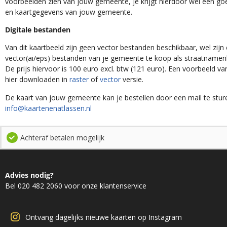
voorbeelden zien van jouw gemeente, je krijgt hierdoor wel een goe
en kaartgegevens van jouw gemeente.
Digitale bestanden
Van dit kaartbeeld zijn geen vector bestanden beschikbaar, wel zijn e
vector(ai/eps) bestanden van je gemeente te koop als straatnamenk
De prijs hiervoor is 100 euro excl. btw (121 euro). Een voorbeeld v
hier downloaden in
raster
of
vector
versie.
De kaart van jouw gemeente kan je bestellen door een mail te stur
info@kaartenenatlassen.nl
Achteraf betalen mogelijk
Advies nodig?
Bel 020 482 2060 voor onze klantenservice
Ontvang dagelijks nieuwe kaarten op Instagram