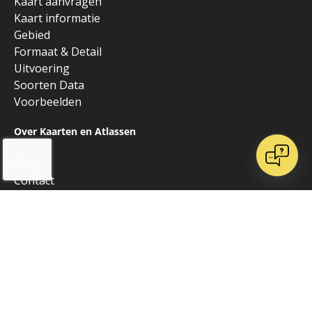
Kaart aanvragen
Kaart informatie
Gebied
Formaat & Detail
Uitvoering
Soorten Data
Voorbeelden
Over Kaarten en Atlassen
Blog
Contact
Over ons
Onze websites
Vrienden van K&A
Algemeen
Alle producten