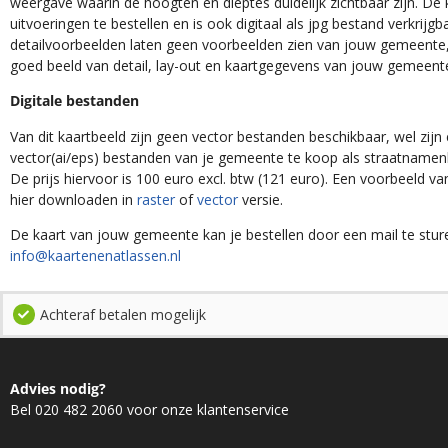
weergave waarin de hoogten en dieptes duidelijk zichtbaar zijn. De 
uitvoeringen te bestellen en is ook digitaal als jpg bestand verkrijgb
detailvoorbeelden laten geen voorbeelden zien van jouw gemeente, 
goed beeld van detail, lay-out en kaartgegevens van jouw gemeent
Digitale bestanden
Van dit kaartbeeld zijn geen vector bestanden beschikbaar, wel zijn e
vector(ai/eps) bestanden van je gemeente te koop als straatnamenk
De prijs hiervoor is 100 euro excl. btw (121 euro). Een voorbeeld v
hier downloaden in
raster
of
vector
versie.
De kaart van jouw gemeente kan je bestellen door een mail te stur
info@kaartenenatlassen.nl
Achteraf betalen mogelijk
Advies nodig?
Bel 020 482 2060 voor onze klantenservice