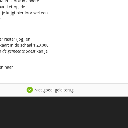
kaart is ook in andere
aar. Let op; de
je krijgt hierdoor wel een
e.
r raster (jpg) en
aart in de schaal 1:20.000.
an
de gemeente Soest
kan je
en naar
Niet goed, geld terug