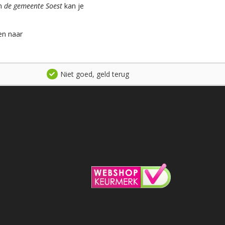
an
de gemeente Soest
kan je
en naar
Niet goed, geld terug