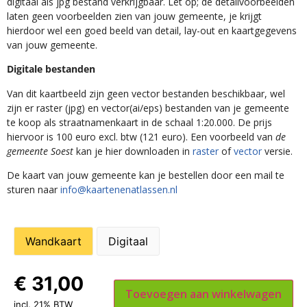
digitaal als jpg bestand verkrijgbaar. Let op; de detailvoorbeelden
laten geen voorbeelden zien van jouw gemeente, je krijgt
hierdoor wel een goed beeld van detail, lay-out en kaartgegevens
van jouw gemeente.
Digitale bestanden
Van dit kaartbeeld zijn geen vector bestanden beschikbaar, wel
zijn er raster (jpg) en vector(ai/eps) bestanden van je gemeente
te koop als straatnamenkaart in de schaal 1:20.000. De prijs
hiervoor is 100 euro excl. btw (121 euro). Een voorbeeld van
de
gemeente Soest
kan je hier downloaden in
raster
of
vector
versie.
De kaart van jouw gemeente kan je bestellen door een mail te
sturen naar
info@kaartenenatlassen.nl
Wandkaart
Digitaal
€
31,00
Toevoegen aan winkelwagen
incl. 21% BTW