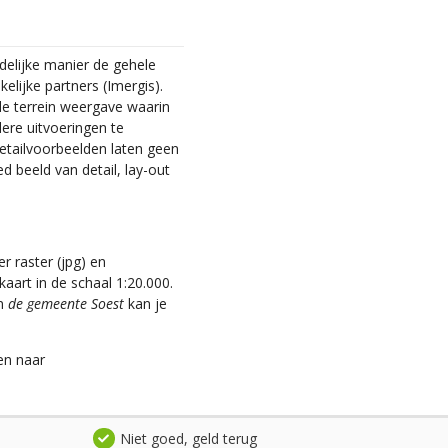
delijke manier de gehele
lijke partners (Imergis).
 de terrein weergave waarin
dere uitvoeringen te
 detailvoorbeelden laten geen
d beeld van detail, lay-out
r raster (jpg) en
aart in de schaal 1:20.000.
an
de gemeente Soest
kan je
en naar
Niet goed, geld terug