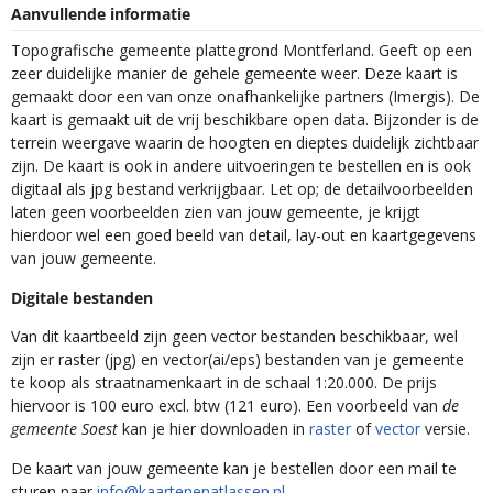
Aanvullende informatie
Topografische gemeente plattegrond Montferland. Geeft op een
zeer duidelijke manier de gehele gemeente weer. Deze kaart is
gemaakt door een van onze onafhankelijke partners (Imergis). De
kaart is gemaakt uit de vrij beschikbare open data. Bijzonder is de
terrein weergave waarin de hoogten en dieptes duidelijk zichtbaar
zijn. De kaart is ook in andere uitvoeringen te bestellen en is ook
digitaal als jpg bestand verkrijgbaar. Let op; de detailvoorbeelden
laten geen voorbeelden zien van jouw gemeente, je krijgt
hierdoor wel een goed beeld van detail, lay-out en kaartgegevens
van jouw gemeente.
Digitale bestanden
Van dit kaartbeeld zijn geen vector bestanden beschikbaar, wel
zijn er raster (jpg) en vector(ai/eps) bestanden van je gemeente
te koop als straatnamenkaart in de schaal 1:20.000. De prijs
hiervoor is 100 euro excl. btw (121 euro). Een voorbeeld van
de
gemeente Soest
kan je hier downloaden in
raster
of
vector
versie.
De kaart van jouw gemeente kan je bestellen door een mail te
sturen naar
info@kaartenenatlassen.nl