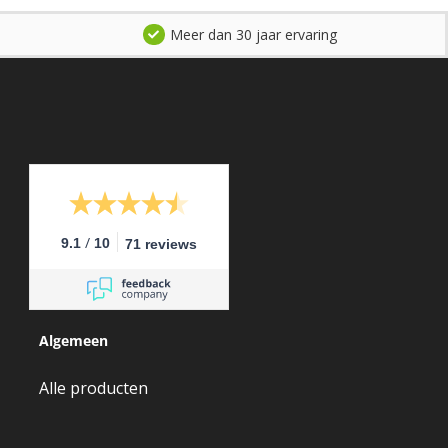
Meer dan 30 jaar ervaring
/
9.1
10
71 reviews
Algemeen
Alle producten