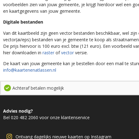
voorbeelden zien van jouw gemeente, je krijgt hierdoor wel een goe
en kaartgegevens van jouw gemeente.
Digitale bestanden
Van dit kaartbeeld zijn geen vector bestanden beschikbaar, wel zijn e
vector(ai/eps) bestanden van je gemeente te koop als straatnamenk
De prijs hiervoor is 100 euro excl. btw (121 euro). Een voorbeeld v
hier downloaden in
raster
of
vector
versie.
De kaart van jouw gemeente kan je bestellen door een mail te stur
info@kaartenenatlassen.nl
Achteraf betalen mogelijk
Advies nodig?
Bel 020 482 2060 voor onze klantenservice
Ontvang dagelijks nieuwe kaarten op Instagram